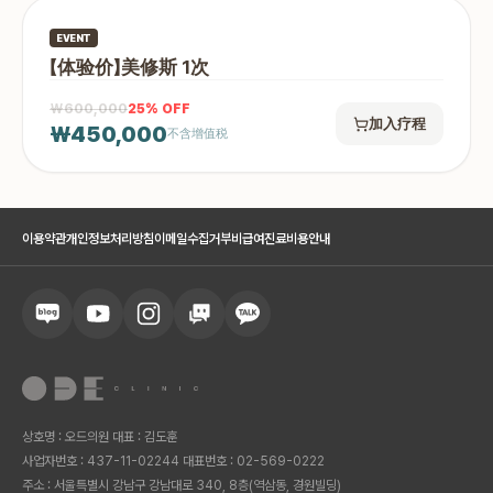
EVENT
【体验价】美修斯 1次
₩600,000
25
% OFF
加入疗程
₩450,000
不含增值税
이용약관
개인정보처리방침
이메일수집거부
비급여진료비용안내
상호명 : 오드의원 대표 : 김도훈
사업자번호 : 437-11-02244 대표번호 : 02-569-0222
주소 : 서울특별시 강남구 강남대로 340, 8층(역삼동, 경원빌딩)