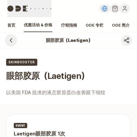
优惠活动 & 价格
首页
疗程指南
ODE 专栏
ODE 简介
眼部胶原（Laetigen）
江南 眼部胶原（Laetigen） 价格、费用
SKINBOOSTER
眼部胶原（Laetigen）
以美国 FDA 批准的液态胶原蛋白改善眼下细纹
EVENT
Laetigen眼部胶原 1次