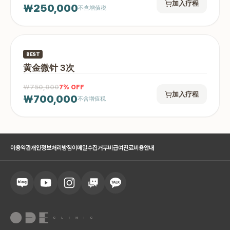
加入疗程
₩250,000
不含增值税
BEST
黄金微针 3次
₩750,000
7
% OFF
加入疗程
₩700,000
不含增值税
이용약관
개인정보처리방침
이메일수집거부
비급여진료비용안내