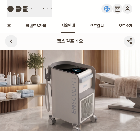
시술안내
홈
이벤트&가격
오드칼럼
오드소개
엠스컬프네오