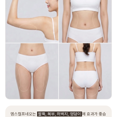
엠스컬프네오는
팔뚝, 복부, 허벅지, 엉덩이
에 효과가 좋습